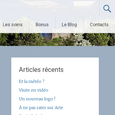
Les soins
Bonus
Le Blog
Contacts
Articles récents
Et la météo ?
Visite en vidéo
Un nouveau logo !
À ne pas rater sur Arte