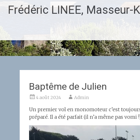
Aller
Frédéric LINEE, Masseur-K
au
contenu
principal
Baptême de Julien
4 août 2024
Admin
Un premier vol en monomoteur c’est toujours 
préparé. Il a été parfait (il n’a même pas vomi !